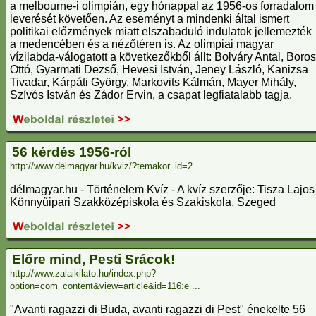
a melbourne-i olimpián, egy hónappal az 1956-os forradalom
leverését követően. Az eseményt a mindenki által ismert
politikai előzmények miatt elszabaduló indulatok jellemezték
a medencében és a nézőtéren is. Az olimpiai magyar
vízilabda-válogatott a következőkből állt: Bolváry Antal, Boros
Ottó, Gyarmati Dezső, Hevesi István, Jeney László, Kanizsa
Tivadar, Kárpáti György, Markovits Kálmán, Mayer Mihály,
Szívós István és Zádor Ervin, a csapat legfiatalabb tagja.
56 kérdés 1956-ról
http://www.delmagyar.hu/kviz/?temakor_id=2
délmagyar.hu - Történelem Kvíz - A kvíz szerzője: Tisza Lajos
Könnyűipari Szakközépiskola és Szakiskola, Szeged
Előre mind, Pesti Srácok!
http://www.zalaikilato.hu/index.php?
option=com_content&view=article&id=116:e ...
"Avanti ragazzi di Buda, avanti ragazzi di Pest" énekelte 56