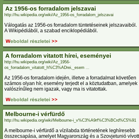
Az 1956-os forradalom jelszavai
http://hu.wikipedia.org/wiki/Az_1956-os_forradalom_jelszavai
Válogatás az 1956-os forradalom tüntetéseinek jelszavaiból.
A Wikipédiából, a szabad enciklopédiából.
A forradalom vitatott hírei, eseményei
http://hu.wikipedia.org/wiki/Az_1956-
os_forradalom_vitatott_h%C3%ADrei,_esem ...
Az 1956-os forradalom idején, illetve a forradalmat követően
számos olyan hír, esemény terjedt el a köztudatban, amelyek
valószínűleg nem igazak, vagy ma is vitatottak.
Melbourne-i vérfürdő
http://hu.wikipedia.org/wiki/Melbourne-i_v%C3%A9rf%C3%BCrd%C5%91
A melbourne-i vérfürdő a vízilabda történetének leghíresebb
összecsapása, amelyet Magyarország és a Szovjetunió vívott