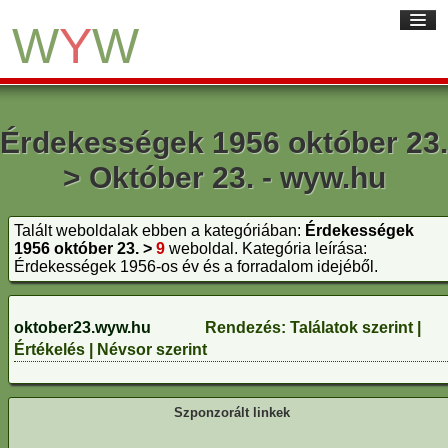
W
Y
W
Nyitólap
Érdekességek 1956 október 23.
Linkajánlás
> Október 23. - wyw.hu
Új linkek
Top linkek
Talált weboldalak ebben a kategóriában:
Érdekességek
Szavazat szerint
1956 október 23. >
9
weboldal. Kategória leírása:
Érdekességek 1956-os év és a forradalom idejéből.
Kedvencek
Segítség
oktober23.wyw.hu
Rendezés:
Találatok szerint
|
Értékelés
|
Névsor szerint
WYW nyitólap
WYW linkek
Szponzorált linkek
WYW valutaváltó