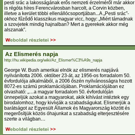
pesti srác a lakosságának erős nemzeti érzelméről már akkor
is régóta híres Ferencvárosban harcolt, a Corvin közben,
illetve a kerület többi ellenállócsoportjában...A „Pesti srác”-
okhoz fűződő klasszikus magyar vicc, hogy: „Miért támadnak
a szovjetek mindig hajnalban? Mert a gyerekek akkor még
alszanak”.
Az Elismerés napja
http://hu.wikipedia.org/wiki/Az_Elismer%C3%A9s_napja
George W. Bush amerikai elnök az elismerés napjává
nyilvánította 2006. október 23-át, az 1956-os forradalom 50.
évfordulója alkalmából, a 2006 őszén nyilvánosságra hozott
8072-es számú proklamációjában. Proklamációjában ez
olvasható: „…a magyar forradalom 50. évfordulóján
ünnepeljük azokat a magyarokat, akik kihívást intéztek egy
birodalomhoz, hogy kivívják a szabadságukat. Elismerjük a
barátságot az Egyesült Államok és Magyarország között és
megerősítjük közös óhajunkat a szabadság elterjesztésére
szerte a világban…