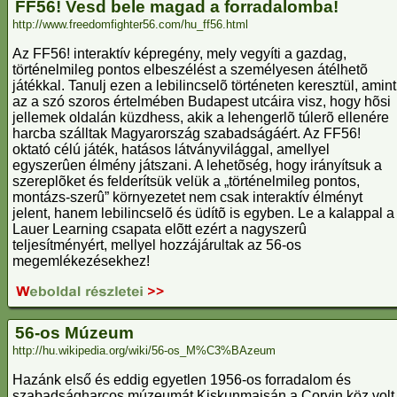
FF56! Vesd bele magad a forradalomba!
http://www.freedomfighter56.com/hu_ff56.html
Az FF56! interaktív képregény, mely vegyíti a gazdag,
történelmileg pontos elbeszélést a személyesen átélhetõ
játékkal. Tanulj ezen a lebilincselõ történeten keresztül, amint
az a szó szoros értelmében Budapest utcáira visz, hogy hõsi
jellemek oldalán küzdhess, akik a lehengerlõ túlerõ ellenére
harcba szálltak Magyarország szabadságáért. Az FF56!
oktató célú játék, hatásos látványvilággal, amellyel
egyszerûen élmény játszani. A lehetõség, hogy irányítsuk a
szereplõket és felderítsük velük a „történelmileg pontos,
montázs-szerû” környezetet nem csak interaktív élményt
jelent, hanem lebilincselõ és üdítõ is egyben. Le a kalappal a
Lauer Learning csapata elõtt ezért a nagyszerû
teljesítményért, mellyel hozzájárultak az 56-os
megemlékezésekhez!
56-os Múzeum
http://hu.wikipedia.org/wiki/56-os_M%C3%BAzeum
Hazánk első és eddig egyetlen 1956-os forradalom és
szabadságharcos múzeumát Kiskunmajsán a Corvin köz volt