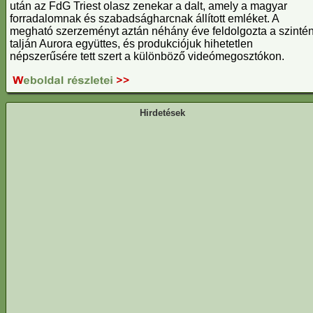
után az FdG Triest olasz zenekar a dalt, amely a magyar
forradalomnak és szabadságharcnak állított emléket. A
megható szerzeményt aztán néhány éve feldolgozta a szinté
talján Aurora együttes, és produkciójuk hihetetlen
népszerűsére tett szert a különböző videómegosztókon.
Hirdetések