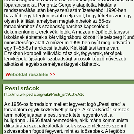
főparancsnoka, Pongrátz Gergely alapította. Miután a
rendszerváltás után kényszerű száműzetéséből 1990-ben
hazatért, egyik legfontosabb célja volt, hogy létrehozzon egy
olyan kiállítást, amelyben megtekinthetők az 56-os
forradalomhoz és szabadságharchoz kapcsolódó
dokumentumok, ereklyék, fotók. A múzeum épületét tanyasi
iskolának építették a két világháború között Klebelsberg Kun
minisztersége alatt. A múzeum 1999-ben nyílt meg, udvarán
egy T–55-ös harckocsi látható. Két kiállítási terme van.
Ezekben korabeli relikviák: zászlók, fegyverek, térképek,
fényképek, újságok, szabadságharcosok képzőművészeti
alkotásai, egyéb személyes tárgyaik láthatók.
Pesti srácok
http://hu.wikipedia.org/wiki/Pesti_sr%C3%A1c
Az 1956-os forradalom mellett fegyvert fogó „Pesti srác” a
forradalom egyik közkedvelt jelképe. A korai Kádár-korszak
terminológiájában a pesti srác kitétel egyenlő volt a
huligánnal. 1956 fiatal nemzedéke, akik már a kommunista
diktatúrába szocializálódtak, sok visszaemlékezés szerint
szívesebben fogott fegyvert, mint az idősebbek. A legtöbb